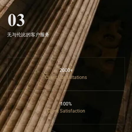
无与伦比的客户服务
2000+
Client Consultations
100%
Client Satisfaction